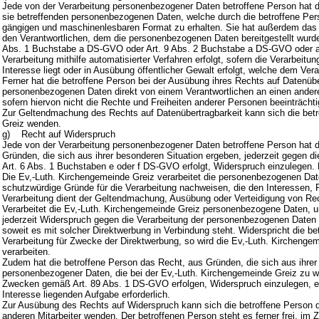
Jede von der Verarbeitung personenbezogener Daten betroffene Person hat 
sie betreffenden personenbezogenen Daten, welche durch die betroffene Perso
gängigen und maschinenlesbaren Format zu erhalten. Sie hat außerdem das 
den Verantwortlichen, dem die personenbezogenen Daten bereitgestellt wurden
Abs. 1 Buchstabe a DS-GVO oder Art. 9 Abs. 2 Buchstabe a DS-GVO oder a
Verarbeitung mithilfe automatisierter Verfahren erfolgt, sofern die Verarbeitun
Interesse liegt oder in Ausübung öffentlicher Gewalt erfolgt, welche dem Ver
Ferner hat die betroffene Person bei der Ausübung ihres Rechts auf Datenüb
personenbezogenen Daten direkt von einem Verantwortlichen an einen anderen
sofern hiervon nicht die Rechte und Freiheiten anderer Personen beeinträchti
Zur Geltendmachung des Rechts auf Datenübertragbarkeit kann sich die betro
Greiz wenden.
g) Recht auf Widerspruch
Jede von der Verarbeitung personenbezogener Daten betroffene Person hat 
Gründen, die sich aus ihrer besonderen Situation ergeben, jederzeit gegen d
Art. 6 Abs. 1 Buchstaben e oder f DS-GVO erfolgt, Widerspruch einzulegen. D
Die Ev,-Luth. Kirchengemeinde Greiz verarbeitet die personenbezogenen Dat
schutzwürdige Gründe für die Verarbeitung nachweisen, die den Interessen, 
Verarbeitung dient der Geltendmachung, Ausübung oder Verteidigung von R
Verarbeitet die Ev,-Luth. Kirchengemeinde Greiz personenbezogene Daten, u
jederzeit Widerspruch gegen die Verarbeitung der personenbezogenen Daten z
soweit es mit solcher Direktwerbung in Verbindung steht. Widerspricht die b
Verarbeitung für Zwecke der Direktwerbung, so wird die Ev,-Luth. Kircheng
verarbeiten.
Zudem hat die betroffene Person das Recht, aus Gründen, die sich aus ihrer 
personenbezogener Daten, die bei der Ev,-Luth. Kirchengemeinde Greiz zu w
Zwecken gemäß Art. 89 Abs. 1 DS-GVO erfolgen, Widerspruch einzulegen, es se
Interesse liegenden Aufgabe erforderlich.
Zur Ausübung des Rechts auf Widerspruch kann sich die betroffene Person di
anderen Mitarbeiter wenden. Der betroffenen Person steht es ferner frei, i