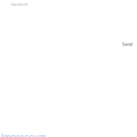
Send
Bankverbindung
Sparkasse Gera-Greiz
BLZ: 830 500 00
Konto: 601 551
Gesamtkirchengemeinde Greiz
Öffnungszeiten:
Burgstraße 1
Dienstag von 14-17 Uhr
Daniela Sturm
Donnerstag 9-12 Uhr
Tel.: 03661 2778
pfarramt.greiz@ekmd.de
Impressum