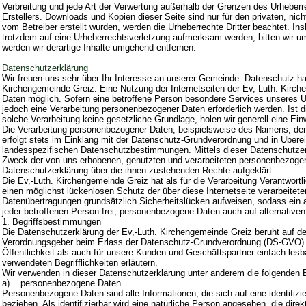
Verbreitung und jede Art der Verwertung außerhalb der Grenzen des Urheberr
Erstellers. Downloads und Kopien dieser Seite sind nur für den privaten, nich
vom Betreiber erstellt wurden, werden die Urheberrechte Dritter beachtet. In
trotzdem auf eine Urheberrechtsverletzung aufmerksam werden, bitten wir 
werden wir derartige Inhalte umgehend entfernen.
Datenschutzerklärung
Wir freuen uns sehr über Ihr Interesse an unserer Gemeinde. Datenschutz hat
Kirchengemeinde Greiz. Eine Nutzung der Internetseiten der Ev,-Luth. Kirc
Daten möglich. Sofern eine betroffene Person besondere Services unseres 
jedoch eine Verarbeitung personenbezogener Daten erforderlich werden. Ist d
solche Verarbeitung keine gesetzliche Grundlage, holen wir generell eine Einw
Die Verarbeitung personenbezogener Daten, beispielsweise des Namens, der 
erfolgt stets im Einklang mit der Datenschutz-Grundverordnung und in Übere
landesspezifischen Datenschutzbestimmungen. Mittels dieser Datenschutzer
Zweck der von uns erhobenen, genutzten und verarbeiteten personenbezogene
Datenschutzerklärung über die ihnen zustehenden Rechte aufgeklärt.
Die Ev,-Luth. Kirchengemeinde Greiz hat als für die Verarbeitung Verantwor
einen möglichst lückenlosen Schutz der über diese Internetseite verarbeite
Datenübertragungen grundsätzlich Sicherheitslücken aufweisen, sodass ein 
jeder betroffenen Person frei, personenbezogene Daten auch auf alternativen
1. Begriffsbestimmungen
Die Datenschutzerklärung der Ev,-Luth. Kirchengemeinde Greiz beruht auf den
Verordnungsgeber beim Erlass der Datenschutz-Grundverordnung (DS-GVO) v
Öffentlichkeit als auch für unsere Kunden und Geschäftspartner einfach lesb
verwendeten Begrifflichkeiten erläutern.
Wir verwenden in dieser Datenschutzerklärung unter anderem die folgenden B
a) personenbezogene Daten
Personenbezogene Daten sind alle Informationen, die sich auf eine identifizie
beziehen. Als identifizierbar wird eine natürliche Person angesehen, die dir