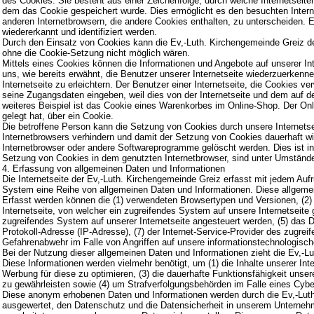
des Cookies. Sie besteht aus einer Zeichenfolge, durch welche Internetseit
dem das Cookie gespeichert wurde. Dies ermöglicht es den besuchten Interne
anderen Internetbrowsern, die andere Cookies enthalten, zu unterscheiden. E
wiedererkannt und identifiziert werden.
Durch den Einsatz von Cookies kann die Ev,-Luth. Kirchengemeinde Greiz den 
ohne die Cookie-Setzung nicht möglich wären.
Mittels eines Cookies können die Informationen und Angebote auf unserer In
uns, wie bereits erwähnt, die Benutzer unserer Internetseite wiederzuerken
Internetseite zu erleichtern. Der Benutzer einer Internetseite, die Cookies 
seine Zugangsdaten eingeben, weil dies von der Internetseite und dem au
weiteres Beispiel ist das Cookie eines Warenkorbes im Online-Shop. Der Onli
gelegt hat, über ein Cookie.
Die betroffene Person kann die Setzung von Cookies durch unsere Internetsei
Internetbrowsers verhindern und damit der Setzung von Cookies dauerhaft wi
Internetbrowser oder andere Softwareprogramme gelöscht werden. Dies ist in 
Setzung von Cookies in dem genutzten Internetbrowser, sind unter Umständen 
4. Erfassung von allgemeinen Daten und Informationen
Die Internetseite der Ev,-Luth. Kirchengemeinde Greiz erfasst mit jedem Aufr
System eine Reihe von allgemeinen Daten und Informationen. Diese allgemei
Erfasst werden können die (1) verwendeten Browsertypen und Versionen, (2
Internetseite, von welcher ein zugreifendes System auf unsere Internetseite 
zugreifendes System auf unserer Internetseite angesteuert werden, (5) das Dat
Protokoll-Adresse (IP-Adresse), (7) der Internet-Service-Provider des zugre
Gefahrenabwehr im Falle von Angriffen auf unsere informationstechnologisc
Bei der Nutzung dieser allgemeinen Daten und Informationen zieht die Ev,-L
Diese Informationen werden vielmehr benötigt, um (1) die Inhalte unserer Inter
Werbung für diese zu optimieren, (3) die dauerhafte Funktionsfähigkeit unse
zu gewährleisten sowie (4) um Strafverfolgungsbehörden im Falle eines Cyber
Diese anonym erhobenen Daten und Informationen werden durch die Ev,-Luth. 
ausgewertet, den Datenschutz und die Datensicherheit in unserem Unternehm