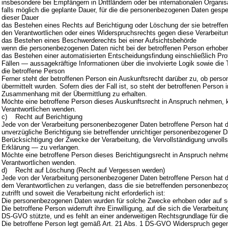
insbesondere bei Empfängern in Drittländern oder bei internationalen Organis
falls möglich die geplante Dauer, für die die personenbezogenen Daten gespeich
dieser Dauer
das Bestehen eines Rechts auf Berichtigung oder Löschung der sie betreff
den Verantwortlichen oder eines Widerspruchsrechts gegen diese Verarbeitu
das Bestehen eines Beschwerderechts bei einer Aufsichtsbehörde
wenn die personenbezogenen Daten nicht bei der betroffenen Person erhoben 
das Bestehen einer automatisierten Entscheidungsfindung einschließlich Pr
Fällen — aussagekräftige Informationen über die involvierte Logik sowie die 
die betroffene Person
Ferner steht der betroffenen Person ein Auskunftsrecht darüber zu, ob perso
übermittelt wurden. Sofern dies der Fall ist, so steht der betroffenen Perso
Zusammenhang mit der Übermittlung zu erhalten.
Möchte eine betroffene Person dieses Auskunftsrecht in Anspruch nehmen, kan
Verantwortlichen wenden.
c) Recht auf Berichtigung
Jede von der Verarbeitung personenbezogener Daten betroffene Person hat 
unverzügliche Berichtigung sie betreffender unrichtiger personenbezogener D
Berücksichtigung der Zwecke der Verarbeitung, die Vervollständigung unvol
Erklärung — zu verlangen.
Möchte eine betroffene Person dieses Berichtigungsrecht in Anspruch nehmen, 
Verantwortlichen wenden.
d) Recht auf Löschung (Recht auf Vergessen werden)
Jede von der Verarbeitung personenbezogener Daten betroffene Person hat 
dem Verantwortlichen zu verlangen, dass die sie betreffenden personenbezo
zutrifft und soweit die Verarbeitung nicht erforderlich ist:
Die personenbezogenen Daten wurden für solche Zwecke erhoben oder auf son
Die betroffene Person widerruft ihre Einwilligung, auf die sich die Verarbe
DS-GVO stützte, und es fehlt an einer anderweitigen Rechtsgrundlage für die
Die betroffene Person legt gemäß Art. 21 Abs. 1 DS-GVO Widerspruch gegen d