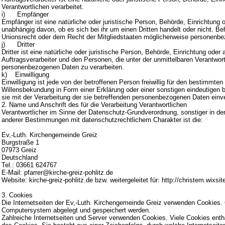
Verantwortlichen verarbeitet.
i) Empfänger
Empfänger ist eine natürliche oder juristische Person, Behörde, Einrichtung
unabhängig davon, ob es sich bei ihr um einen Dritten handelt oder nicht.
Unionsrecht oder dem Recht der Mitgliedstaaten möglicherweise personenbez
j) Dritter
Dritter ist eine natürliche oder juristische Person, Behörde, Einrichtung ode
Auftragsverarbeiter und den Personen, die unter der unmittelbaren Verantwort
personenbezogenen Daten zu verarbeiten.
k) Einwilligung
Einwilligung ist jede von der betroffenen Person freiwillig für den bestimmt
Willensbekundung in Form einer Erklärung oder einer sonstigen eindeutigen b
sie mit der Verarbeitung der sie betreffenden personenbezogenen Daten einve
2. Name und Anschrift des für die Verarbeitung Verantwortlichen
Verantwortlicher im Sinne der Datenschutz-Grundverordnung, sonstiger in d
anderer Bestimmungen mit datenschutzrechtlichem Charakter ist die:
Ev,-Luth. Kirchengemeinde Greiz
Burgstraße 1
07973 Greiz
Deutschland
Tel.: 03661 624767
E-Mail:
pfarrer@kirche-greiz-pohlitz.de
Website: kirche-greiz-pohlitz.de bzw. weitergeleitet für:
http://christem.wixsit
3. Cookies
Die Internetseiten der Ev,-Luth. Kirchengemeinde Greiz verwenden Cookies. 
Computersystem abgelegt und gespeichert werden.
Zahlreiche Internetseiten und Server verwenden Cookies. Viele Cookies enth