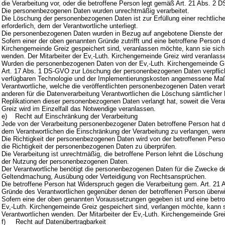
die Verarbeitung vor, oder die betroffene Person legt gemäß Art. 21 Abs. 2
Die personenbezogenen Daten wurden unrechtmäßig verarbeitet.
Die Löschung der personenbezogenen Daten ist zur Erfüllung einer rechtlich
erforderlich, dem der Verantwortliche unterliegt.
Die personenbezogenen Daten wurden in Bezug auf angebotene Dienste der 
Sofern einer der oben genannten Gründe zutrifft und eine betroffene Person
Kirchengemeinde Greiz gespeichert sind, veranlassen möchte, kann sie sich hi
wenden. Der Mitarbeiter der Ev,-Luth. Kirchengemeinde Greiz wird veranla
Wurden die personenbezogenen Daten von der Ev,-Luth. Kirchengemeinde Gre
Art. 17 Abs. 1 DS-GVO zur Löschung der personenbezogenen Daten verpflichte
verfügbaren Technologie und der Implementierungskosten angemessene Maßn
Verantwortliche, welche die veröffentlichten personenbezogenen Daten verarb
anderen für die Datenverarbeitung Verantwortlichen die Löschung sämtliche
Replikationen dieser personenbezogenen Daten verlangt hat, soweit die Verarb
Greiz wird im Einzelfall das Notwendige veranlassen.
e) Recht auf Einschränkung der Verarbeitung
Jede von der Verarbeitung personenbezogener Daten betroffene Person hat 
dem Verantwortlichen die Einschränkung der Verarbeitung zu verlangen, wen
Die Richtigkeit der personenbezogenen Daten wird von der betroffenen Person
die Richtigkeit der personenbezogenen Daten zu überprüfen.
Die Verarbeitung ist unrechtmäßig, die betroffene Person lehnt die Löschu
der Nutzung der personenbezogenen Daten.
Der Verantwortliche benötigt die personenbezogenen Daten für die Zwecke der 
Geltendmachung, Ausübung oder Verteidigung von Rechtsansprüchen.
Die betroffene Person hat Widerspruch gegen die Verarbeitung gem. Art. 21 A
Gründe des Verantwortlichen gegenüber denen der betroffenen Person überw
Sofern eine der oben genannten Voraussetzungen gegeben ist und eine betr
Ev,-Luth. Kirchengemeinde Greiz gespeichert sind, verlangen möchte, kann sie
Verantwortlichen wenden. Der Mitarbeiter der Ev,-Luth. Kirchengemeinde Gre
f) Recht auf Datenübertragbarkeit