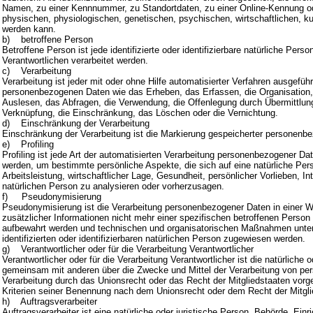
Namen, zu einer Kennnummer, zu Standortdaten, zu einer Online-Kennung o
physischen, physiologischen, genetischen, psychischen, wirtschaftlichen, kultu
werden kann.
b) betroffene Person
Betroffene Person ist jede identifizierte oder identifizierbare natürliche Pe
Verantwortlichen verarbeitet werden.
c) Verarbeitung
Verarbeitung ist jeder mit oder ohne Hilfe automatisierter Verfahren ausge
personenbezogenen Daten wie das Erheben, das Erfassen, die Organisation,
Auslesen, das Abfragen, die Verwendung, die Offenlegung durch Übermittlung,
Verknüpfung, die Einschränkung, das Löschen oder die Vernichtung.
d) Einschränkung der Verarbeitung
Einschränkung der Verarbeitung ist die Markierung gespeicherter personenbe
e) Profiling
Profiling ist jede Art der automatisierten Verarbeitung personenbezogener 
werden, um bestimmte persönliche Aspekte, die sich auf eine natürliche Pe
Arbeitsleistung, wirtschaftlicher Lage, Gesundheit, persönlicher Vorlieben, I
natürlichen Person zu analysieren oder vorherzusagen.
f) Pseudonymisierung
Pseudonymisierung ist die Verarbeitung personenbezogener Daten in einer 
zusätzlicher Informationen nicht mehr einer spezifischen betroffenen Perso
aufbewahrt werden und technischen und organisatorischen Maßnahmen unterl
identifizierten oder identifizierbaren natürlichen Person zugewiesen werden.
g) Verantwortlicher oder für die Verarbeitung Verantwortlicher
Verantwortlicher oder für die Verarbeitung Verantwortlicher ist die natürliche 
gemeinsam mit anderen über die Zwecke und Mittel der Verarbeitung von pe
Verarbeitung durch das Unionsrecht oder das Recht der Mitgliedstaaten vor
Kriterien seiner Benennung nach dem Unionsrecht oder dem Recht der Mitgl
h) Auftragsverarbeiter
Auftragsverarbeiter ist eine natürliche oder juristische Person, Behörde, Ei