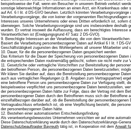
beispielsweise der Fall, wenn ein Besucher in unserem Betrieb verletzt wer
sonstige lebenswichtige Informationen an einen Arzt, ein Krankenhaus oder 
auf Art. 6 I lit. d DS-GVO beruhen. Letztlich könnten Verarbeitungsvorgänge 
Verarbeitungsvorgänge, die von keiner der vorgenannten Rechtsgrundlagen e
Interesses unseres Unternehmens oder eines Dritten erforderlich ist, sofern 
überwiegen. Solche Verarbeitungsvorgänge sind uns insbesondere deshalb g
wurden. Er vertrat insoweit die Auffassung, dass ein berechtigtes Interess
Verantwortlichen ist (Erwägungsgrund 47 Satz 2 DS-GVO).
9. Berechtigte Interessen an der Verarbeitung, die von dem Verantwortlichen 
Basiert die Verarbeitung personenbezogener Daten auf Artikel 6 I lit. f DS-G
Geschäftstätigkeit zugunsten des Wohlergehens all unserer Mitarbeiter und u
10. Dauer, für die die personenbezogenen Daten gespeichert werden
Das Kriterium für die Dauer der Speicherung von personenbezogenen Daten ist
die entsprechenden Daten routinemäßig gelöscht, sofern sie nicht mehr zur V
11. Gesetzliche oder vertragliche Vorschriften zur Bereitstellung der person
der betroffenen Person, die personenbezogenen Daten bereitzustellen; möglic
Wir klären Sie darüber auf, dass die Bereitstellung personenbezogener Daten 
auch aus vertraglichen Regelungen (z.B. Angaben zum Vertragspartner) ergeb
eine betroffene Person uns personenbezogene Daten zur Verfügung stellt, die
beispielsweise verpflichtet uns personenbezogene Daten bereitzustellen, wen
der personenbezogenen Daten hätte zur Folge, dass der Vertrag mit dem Betr
personenbezogener Daten durch den Betroffenen muss sich der Betroffene an 
einzelfallbezogen darüber auf, ob die Bereitstellung der personenbezogenen D
Vertragsabschluss erforderlich ist, ob eine Verpflichtung besteht, die perso
der personenbezogenen Daten hätte.
12. Bestehen einer automatisierten Entscheidungsfindung
Als verantwortungsbewusstes Unternehmen verzichten wir auf eine automatis
Diese Datenschutzerklärung wurde durch den Datenschutzerklärungs-Genera
Datenschutzbeauftragter Bayreuth
tätig ist, in Kooperation mit dem
Anwalt fü