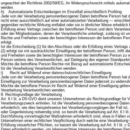
ungeachtet der Richtlinie 2002/58/EG, ihr Widerspruchsrecht mittels automa
werden.
h) Automatisierte Entscheidungen im Einzelfall einschließlich Profiling
Jede von der Verarbeitung personenbezogener Daten betroffene Person hat 
nicht einer ausschließlich auf einer automatisierten Verarbeitung — einschli
gegenüber rechtliche Wirkung entfaltet oder sie in ähnlicher Weise erheblich 
Erfüllung eines Vertrags zwischen der betroffenen Person und dem Verantwortl
oder der Mitgliedstaaten, denen der Verantwortliche unterliegt, zulässig 
Rechte und Freiheiten sowie der berechtigten Interessen der betroffenen Pers
erfolgt.
Ist die Entscheidung (1) für den Abschluss oder die Erfüllung eines Vertrags
(2) erfolgt sie mit ausdrücklicher Einwilligung der betroffenen Person, tri
und Freiheiten sowie die berechtigten Interessen der betroffenen Person zu
Person seitens des Verantwortlichen, auf Darlegung des eigenen Standpunkt
Möchte die betroffene Person Rechte mit Bezug auf automatisierte Entscheid
für die Verarbeitung Verantwortlichen wenden.
i) Recht auf Widerruf einer datenschutzrechtlichen Einwilligung
Jede von der Verarbeitung personenbezogener Daten betroffene Person hat 
Einwilligung zur Verarbeitung personenbezogener Daten jederzeit zu widerruf
Möchte die betroffene Person ihr Recht auf Widerruf einer Einwilligung gelten
Verarbeitung Verantwortlichen wenden.
8. Rechtsgrundlage der Verarbeitung
Art. 6 I lit. a DS-GVO dient unserem Unternehmen als Rechtsgrundlage für Ve
Verarbeitungszweck einholen. Ist die Verarbeitung personenbezogener Daten z
erforderlich, wie dies beispielsweise bei Verarbeitungsvorgängen der Fall ist
oder Gegenleistung notwendig sind, so beruht die Verarbeitung auf Art. 6 I li
Durchführung vorvertraglicher Maßnahmen erforderlich sind, etwa in Fällen v
Unternehmen einer rechtlichen Verpflichtung durch welche eine Verarbeitung 
Erfüllung steuerlicher Pflichten, so basiert die Verarbeitung auf Art. 6 I li
Daten erforderlich werden, um lebenswichtige Interessen der betroffenen Pe