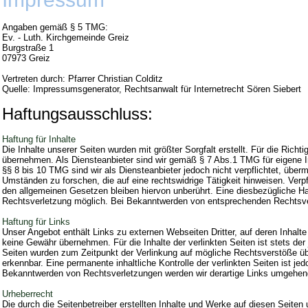
Angaben gemäß § 5 TMG:
Ev. - Luth. Kirchgemeinde Greiz
Burgstraße 1
07973 Greiz
Vertreten durch: Pfarrer Christian Colditz
Quelle: Impressumsgenerator, Rechtsanwalt für Internetrecht Sören Siebert
Haftungsausschluss:
Haftung für Inhalte
Die Inhalte unserer Seiten wurden mit größter Sorgfalt erstellt. Für die Richt
übernehmen. Als Diensteanbieter sind wir gemäß § 7 Abs.1 TMG für eigene I
§§ 8 bis 10 TMG sind wir als Diensteanbieter jedoch nicht verpflichtet, übe
Umständen zu forschen, die auf eine rechtswidrige Tätigkeit hinweisen. Ver
den allgemeinen Gesetzen bleiben hiervon unberührt. Eine diesbezügliche Ha
Rechtsverletzung möglich. Bei Bekanntwerden von entsprechenden Rechtsve
Haftung für Links
Unser Angebot enthält Links zu externen Webseiten Dritter, auf deren Inhalt
keine Gewähr übernehmen. Für die Inhalte der verlinkten Seiten ist stets der j
Seiten wurden zum Zeitpunkt der Verlinkung auf mögliche Rechtsverstöße übe
erkennbar. Eine permanente inhaltliche Kontrolle der verlinkten Seiten ist j
Bekanntwerden von Rechtsverletzungen werden wir derartige Links umgehen
Urheberrecht
Die durch die Seitenbetreiber erstellten Inhalte und Werke auf diesen Seiten