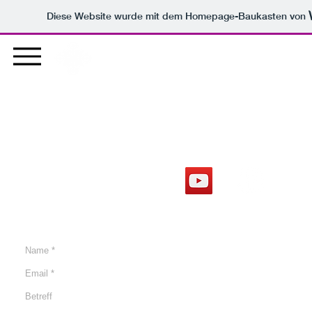
Diese Website wurde mit dem Homepage-Baukasten von
Kirche 
Kirchengemeinde Greiz-Pohlitz
Uns gibt es auch auf YouTube & fb
Pohlitzer Straße 137
07973 Greiz
Kontaktformular