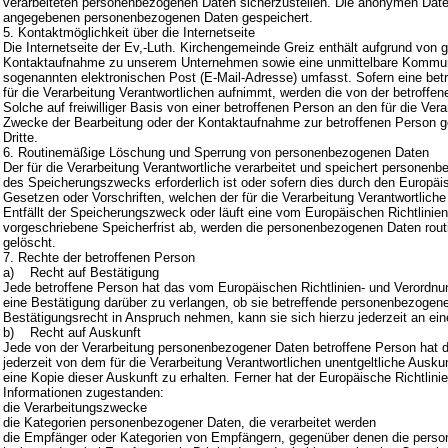
verarbeiteten personenbezogenen Daten sicherzustellen. Die anonymen Daten 
angegebenen personenbezogenen Daten gespeichert.
5. Kontaktmöglichkeit über die Internetseite
Die Internetseite der Ev,-Luth. Kirchengemeinde Greiz enthält aufgrund von g
Kontaktaufnahme zu unserem Unternehmen sowie eine unmittelbare Kommunik
sogenannten elektronischen Post (E-Mail-Adresse) umfasst. Sofern eine betr
für die Verarbeitung Verantwortlichen aufnimmt, werden die von der betroff
Solche auf freiwilliger Basis von einer betroffenen Person an den für die Ve
Zwecke der Bearbeitung oder der Kontaktaufnahme zur betroffenen Person g
Dritte.
6. Routinemäßige Löschung und Sperrung von personenbezogenen Daten
Der für die Verarbeitung Verantwortliche verarbeitet und speichert personen
des Speicherungszwecks erforderlich ist oder sofern dies durch den Europäi
Gesetzen oder Vorschriften, welchen der für die Verarbeitung Verantwortliche
Entfällt der Speicherungszweck oder läuft eine vom Europäischen Richtlini
vorgeschriebene Speicherfrist ab, werden die personenbezogenen Daten rout
gelöscht.
7. Rechte der betroffenen Person
a) Recht auf Bestätigung
Jede betroffene Person hat das vom Europäischen Richtlinien- und Verordnu
eine Bestätigung darüber zu verlangen, ob sie betreffende personenbezogene
Bestätigungsrecht in Anspruch nehmen, kann sie sich hierzu jederzeit an ein
b) Recht auf Auskunft
Jede von der Verarbeitung personenbezogener Daten betroffene Person hat 
jederzeit von dem für die Verarbeitung Verantwortlichen unentgeltliche Aus
eine Kopie dieser Auskunft zu erhalten. Ferner hat der Europäische Richtlin
Informationen zugestanden:
die Verarbeitungszwecke
die Kategorien personenbezogener Daten, die verarbeitet werden
die Empfänger oder Kategorien von Empfängern, gegenüber denen die person